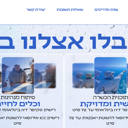
צוות מדריכים
שאלות תשובות
יצירת קשר
לו אצלנו בק
תוכנית הכשרה
פיתוח מנהיגות
ית ומדויקת
וכלים לחיי
עד 72 פיט
רישיון סקיפר IYT בינלאומי עד 72 פיט
רישיון ICC אירופאי להשטת יאכטות עד 72
פיט
פיט