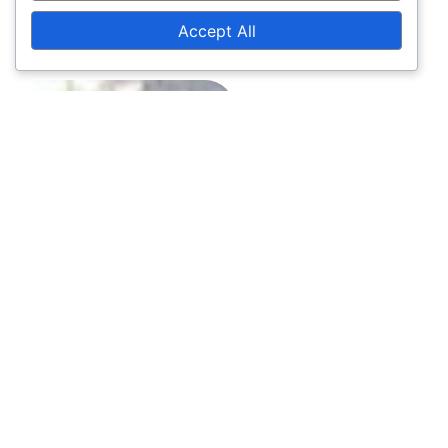
Accept All
עולם השייט
המודרני מחייב
גישה חדשנית
להכשרת
סקיפרים
מקצועיים. אנו
מאמינים שהדרך
הטובה ביותר
ללמוד שייט היא
דרך התנסות
מעשית בתנאי
ים אמיתיים, תוך
שימוש